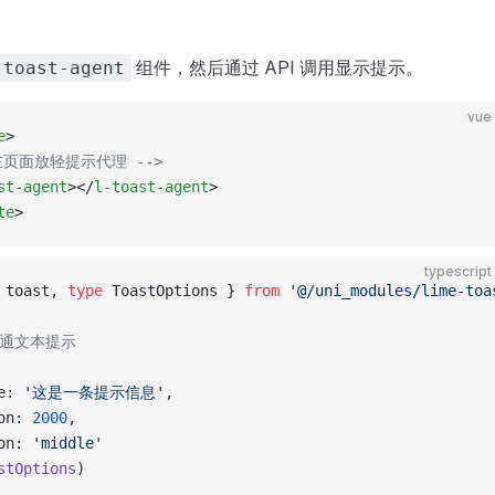
组件，然后通过 API 调用显示提示。
-toast-agent
vue
e
>
 在页面放轻提示代理 -->
st-agent
></
l-toast-agent
>
te
>
typescript
 toast, 
type
 ToastOptions } 
from
 '@/uni_modules/lime-toa
普通文本提示
e: 
'这是一条提示信息'
,
on: 
2000
,
on: 
'middle'
stOptions
)