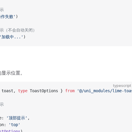
提示
操作失败'
)
提示（不会自动关闭）
'加载中...'
)
的显示位置。
typescript
 toast, 
type
 ToastOptions } 
from
 '@/uni_modules/lime-toa
显示
e: 
'顶部提示'
,
on: 
'top'
stOptions
)