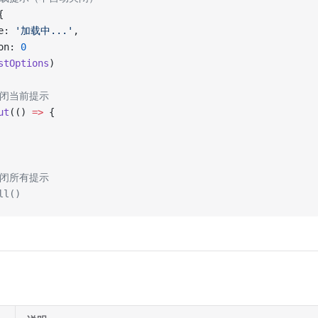
{
e: 
'加载中...'
,
on: 
0
stOptions
)
关闭当前提示
ut
(() 
=>
 {
关闭所有提示
ll()