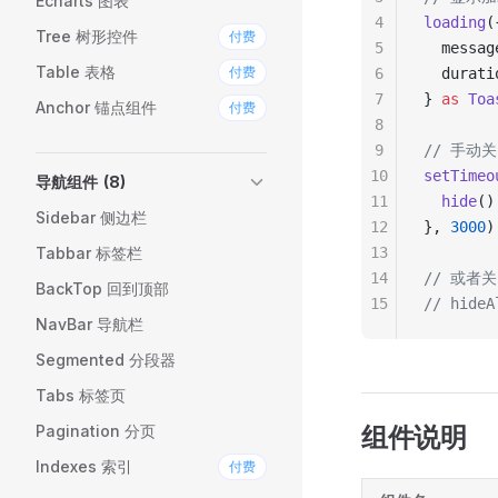
Echarts 图表
4
loading
(
Tree 树形控件
付费
5
  messag
Table 表格
付费
6
  durati
7
} 
as
 Toa
Anchor 锚点组件
付费
8
9
// 手动
10
setTimeo
导航组件
(8)
11
  hide
()
Sidebar 侧边栏
12
}, 
3000
)
Tabbar 标签栏
13
14
// 或者
BackTop 回到顶部
15
// hideA
NavBar 导航栏
Segmented 分段器
Tabs 标签页
Pagination 分页
组件说明
Indexes 索引
付费