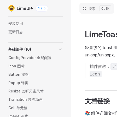
LimeUI+
1.2.5
搜索
K
Skip to content
Sidebar Navigation
安装使用
LimeTo
更新日志
轻量级的 toa
基础组件
(10)
uniapp/uniappx
ConfigProvider 全局配置
Icon 图标
插件依赖：
l
。
icon
Button 按钮
Popup 弹窗
Resize 监听元素尺寸
Transition 过渡动画
文档链接
Cell 单元格
📚 组件详细文
Image 图片