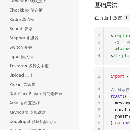
Cascader 级联选择
基础用法
Checkbox 复选框
在页面中放置
l
Radio 单选框
Search 搜索
1
<
templat
Stepper 步进器
2
  <!--
Switch 开关
3
  <
l-toa
4
</
templa
Input 输入框
Textarea 多行文本框
Upload 上传
1
import
 {
2
Picker 选择器
3
// 显示
DateTimePicker 时间选择器
4
toast
({
Area 省市区选择
5
  messag
6
  durati
Keyboard 虚拟键盘
7
  positi
CodeInput 验证码输入框
8
} 
as
 Toa
9