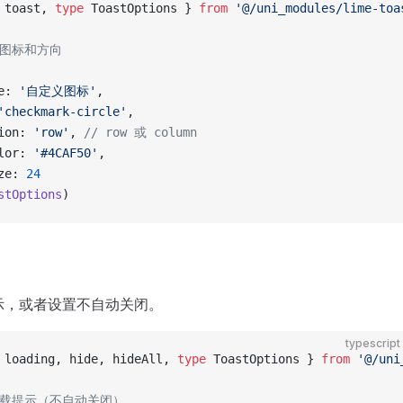
 toast, 
type
 ToastOptions } 
from
 '@/uni_modules/lime-toa
义图标和方向
e: 
'自定义图标'
,
'checkmark-circle'
,
ion: 
'row'
, 
// row 或 column
lor: 
'#4CAF50'
,
ze: 
24
stOptions
)
示，或者设置不自动关闭。
typescript
 loading, hide, hideAll, 
type
 ToastOptions } 
from
 '@/uni
加载提示（不自动关闭）