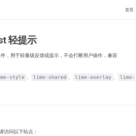
Main N
首页
ast 轻提示
st 组件，用于轻量级反馈或提示，不会打断用户操作，兼容
。
、
、
、
ime-style
lime-shared
lime-overlay
lime-
档请访问以下站点：