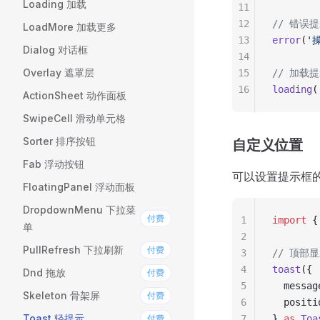
Loading 加载
11
12
// 错误
LoadMore 加载更多
13
error
(
'
Dialog 对话框
14
Overlay 遮罩层
15
// 加载
16
loading
(
ActionSheet 动作面板
SwipeCell 滑动单元格
Sorter 排序按钮
自定义位置
Fab 浮动按钮
可以设置提示框
FloatingPanel 浮动面板
DropdownMenu 下拉菜
付费
1
import
 {
单
2
PullRefresh 下拉刷新
付费
3
// 顶部
4
toast
({
Dnd 拖放
付费
5
  messag
Skeleton 骨架屏
付费
6
  positi
Toast 轻提示
付费
7
} 
as
 Toa