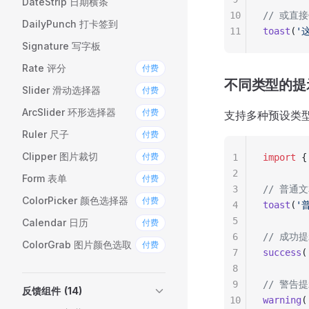
DateStrip 日期横条
10
// 或直
DailyPunch 打卡签到
11
toast
(
'
Signature 写字板
Rate 评分
付费
不同类型的提
Slider 滑动选择器
付费
ArcSlider 环形选择器
付费
支持多种预设类
Ruler 尺子
付费
Clipper 图片裁切
付费
1
import
 {
2
Form 表单
付费
3
// 普通
ColorPicker 颜色选择器
付费
4
toast
(
'
5
Calendar 日历
付费
6
// 成功
ColorGrab 图片颜色选取
付费
7
success
(
8
9
// 警告
反馈组件
(14)
10
warning
(