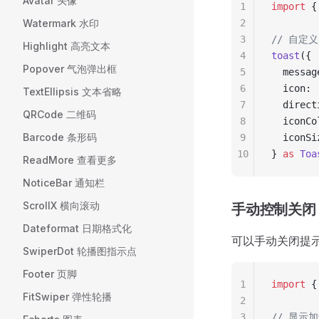
Avatar 头像
1
import
 {
Watermark 水印
2
3
// 自定
Highlight 高亮文本
4
toast
({
Popover 气泡弹出框
5
  messag
6
  icon: 
TextEllipsis 文本省略
7
  direct
QRCode 二维码
8
  iconCo
Barcode 条形码
9
  iconSi
10
} 
as
 Toa
ReadMore 查看更多
NoticeBar 通知栏
ScrollX 横向滚动
手动控制关闭
Dateformat 日期格式化
可以手动关闭提
SwiperDot 轮播图指示点
Footer 页脚
1
import
 {
FitSwiper 弹性轮播
2
3
// 显示