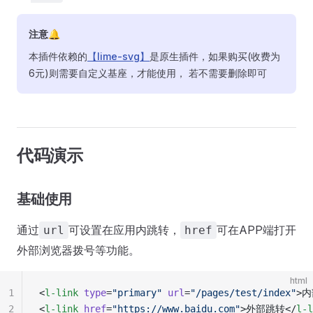
注意🔔
本插件依赖的
【lime-svg】
是原生插件，如果购买(收费为
6元)则需要自定义基座，才能使用， 若不需要删除即可
代码演示
基础使用
通过
可设置在应用内跳转，
可在APP端打开
url
href
外部浏览器拨号等功能。
html
1
<
l-link
 type
=
"primary"
 url
=
"/pages/test/index"
>内
2
<
l-link
 href
=
"https://www.baidu.com"
>外部跳转</
l-l