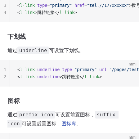
3
<
l-link
 type
=
"primary"
 href
=
"tel://177xxxxxx"
>拨号
4
<
l-link
>跳转链接</
l-link
>
下划线
通过
可设置下划线。
underline
html
1
<
l-link
 underline
 type
=
"primary"
 url
=
"/pages/test
2
<
l-link
 underline
>跳转链接</
l-link
>
图标
通过
可设置前置图标，
prefix-icon
suffix-
可设置后置图标，
图标库
。
icon
html