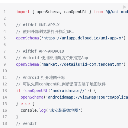
js
1
import
 { openSchema, canOpenURL } 
from
 '@/uni_mod
2
3
// #ifdef UNI-APP-X
4
// 使用外部浏览器打开指定URL
5
openSchema
(
'https://uniapp.dcloud.io/uni-app-x'
)
6
7
// #ifdef APP-ANDROID
8
// Android 使用应用商店打开指定App
9
openSchema
(
'market://details?id=com.tencent.mm'
)
10
11
// Android 打开地图坐标
12
// 可以先用canOpenURL判断是否安装了地图软件
13
if
 (
canOpenURL
(
'androidamap://'
)) {
14
  openSchema
(
'androidamap://viewMap?sourceApplica
15
} 
else
 {
16
  console.
log
(
'未安装高德地图'
)
17
}
18
// #endif