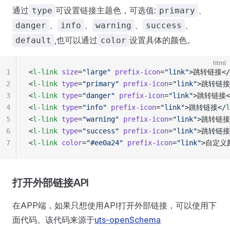
通过
可设置链接主题色，可选值:
、
type
primary
、
、
、
、
danger
info
warning
success
,也可以通过
设置具体的颜色。
default
color
html
1
<
l-link
 size
=
"large"
 prefix-icon
=
"link"
>跳转链接</
2
<
l-link
 type
=
"primary"
 prefix-icon
=
"link"
>跳转链接
3
<
l-link
 type
=
"danger"
 prefix-icon
=
"link"
>跳转链接<
4
<
l-link
 type
=
"info"
 prefix-icon
=
"link"
>跳转链接</
l
5
<
l-link
 type
=
"warning"
 prefix-icon
=
"link"
>跳转链接
6
<
l-link
 type
=
"success"
 prefix-icon
=
"link"
>跳转链接
7
<
l-link
 color
=
"#ee0a24"
 prefix-icon
=
"link"
>自定义
打开外部链接API
在APP端，如果只想使用API打开外部链接，可以使用下
面代码。该代码来源于
uts-openSchema