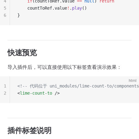
4
	if
(countToRef.value 
==
 null
) 
return
5
	countToRef.value
!
.
play
()
6
}
快速预览
导入插件后，可以直接使用以下标签查看演示效果：
html
1
<!-- 代码位于 uni_modules/lime-count-to/components
2
<
lime-count-to
 />
插件标签说明