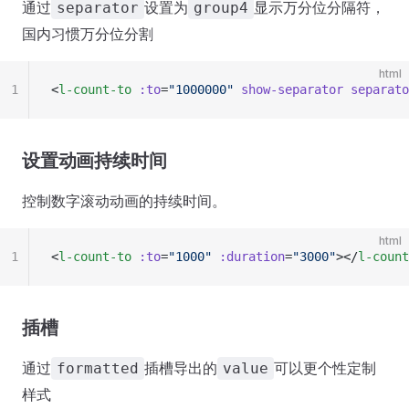
通过
设置为
显示万分位分隔符，
separator
group4
国内习惯万分位分割
html
1
<
l-count-to
 :to
=
"1000000"
 show-separator
 separato
设置动画持续时间
控制数字滚动动画的持续时间。
html
1
<
l-count-to
 :to
=
"1000"
 :duration
=
"3000"
></
l-count
插槽
通过
插槽导出的
可以更个性定制
formatted
value
样式