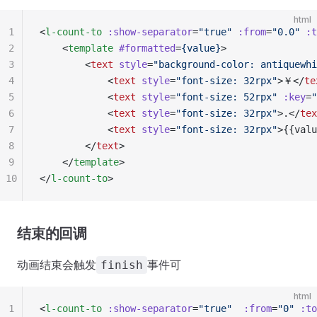
html
1
<
l-count-to
 :show-separator
=
"true"
 :from
=
"0.0"
 :t
2
	<
template
 #formatted
=
{value}
>
3
		<
text
 style
=
"background-color: antiquewhi
4
			<
text
 style
=
"font-size: 32rpx"
>￥</
te
5
			<
text
 style
=
"font-size: 52rpx"
 :key
=
"
6
			<
text
 style
=
"font-size: 32rpx"
>.</
tex
7
			<
text
 style
=
"font-size: 32rpx"
>{{valu
8
		</
text
>
9
	</
template
>
10
</
l-count-to
>
结束的回调
动画结束会触发
事件可
finish
html
1
<
l-count-to
 :show-separator
=
"true"
  :from
=
"0"
 :to